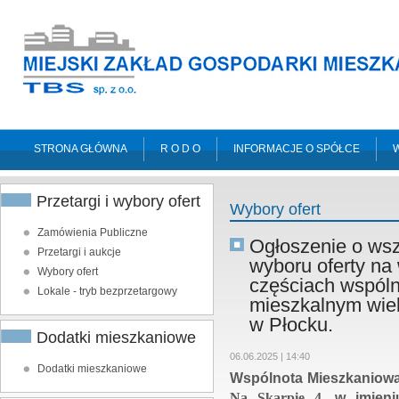
STRONA GŁÓWNA
R O D O
INFORMACJE O SPÓŁCE
Przetargi i wybory ofert
Wybory ofert
Zamówienia Publiczne
Ogłoszenie o wsz
Przetargi i aukcje
wyboru oferty na
Wybory ofert
częściach wspól
Lokale - tryb bezprzetargowy
mieszkalnym wiel
w Płocku.
Dodatki mieszkaniowe
06.06.2025 | 14:40
Dodatki mieszkaniowe
Wspólnota Mieszkaniowa
Na Skarpie 4
,
w imieniu