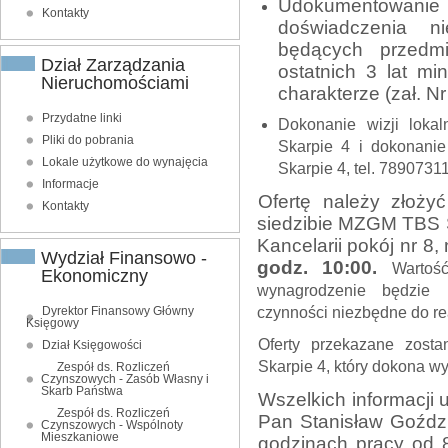
Udokumentowanie
Kontakty
doświadczenia n
będących przedm
Dział Zarządzania
ostatnich 3 lat m
Nieruchomościami
charakterze (zał. Nr
Przydatne linki
Dokonanie wizji loka
Pliki do pobrania
Skarpie 4 i dokonani
Lokale użytkowe do wynajęcia
Skarpie 4, tel. 7890731
Informacje
Ofertę należy złoży
Kontakty
siedzibie MZGM TBS Sp
Kancelarii pokój nr 8, 
Wydział Finansowo -
godz. 10:
00
.
Wartoś
Ekonomiczny
wynagrodzenie będzie 
Dyrektor Finansowy Główny
czynności niezbędne do rea
Księgowy
Oferty przekazane zost
Dział Księgowości
Skarpie 4
, który dokona 
Zespół ds. Rozliczeń
Czynszowych - Zasób Własny i
Skarb Państwa
Wszelkich informacji 
Zespół ds. Rozliczeń
Pan Stanisław Goździ
Czynszowych - Wspólnoty
Mieszkaniowe
godzinach pracy od 