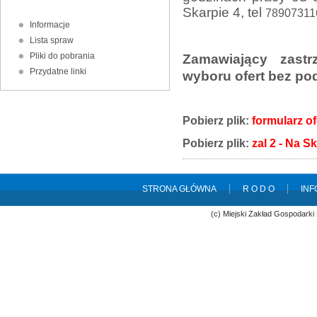
Skarpie 4, tel
78907311
Informacje
Lista spraw
Pliki do pobrania
Zamawiający zastr
Przydatne linki
wyboru ofert bez po
Pobierz plik:
formularz of
Pobierz plik:
zal 2 - Na S
STRONA GŁÓWNA
R O D O
INF
(c) Miejski Zakład Gospodarki