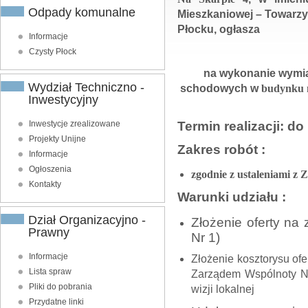
Odpady komunalne
Mieszkaniowej – Towarzy
Płocku, ogłasza
Informacje
Czysty Płock
na
wykonanie
wymia
Wydział Techniczno -
schodowych
w
budynku m
Inwestycyjny
Termin realizacji
: do
Inwestycje zrealizowane
Projekty Unijne
Zakres robót :
Informacje
Ogłoszenia
zgodnie z ustaleniami z 
Kontakty
Warunki udziału :
Dział Organizacyjno -
Złożenie oferty na 
Prawny
Nr 1)
Informacje
Złożenie kosztorysu of
Lista spraw
Zarządem Wspólnoty Na
Pliki do pobrania
wizji lokalnej
Przydatne linki